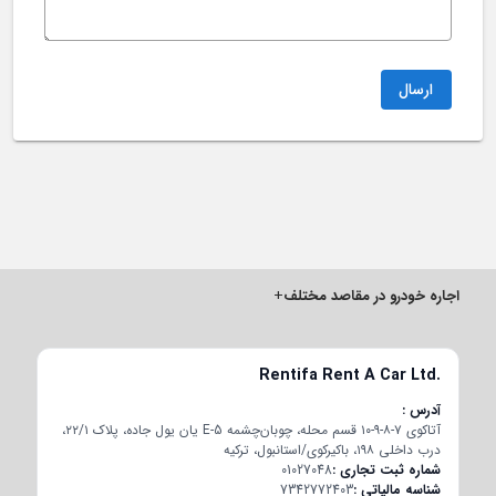
ارسال
اجاره خودرو در مقاصد مختلف
+
Rentifa Rent A Car Ltd.
آدرس
آتاکوی ۷-۸-۹-۱۰ قسم محله، چوبان‌چشمه E-5 یان یول جاده، پلاک ۲۲/۱،
درب داخلی ۱۹۸، باکیرکوی/استانبول، ترکیه
شماره ثبت تجاری
01027048
شناسه مالیاتی
7342772403