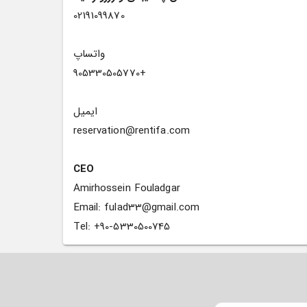
02191099870
واتساپ
+905330505770
ایمیل
reservation@rentifa.com
CEO
Amirhossein Fouladgar
Email: fulad33@gmail.com
Tel: +90-5330500745