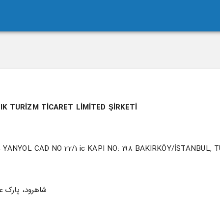
IK TURİZM TİCARET LİMİTED ŞİRKETİ
YANYOL CAD NO 22/1 ic KAPI NO: 198 BAKIRKÖY/İSTANBUL, 
شاهرود، پارک عل