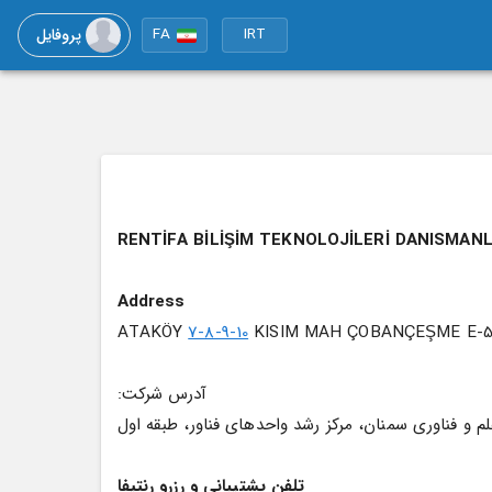
پروفایل
FA
IRT
RENTİFA BİLİŞİM TEKNOLOJİLERİ DANISMANL
Address
ATAKÖY 
7-8-9-10
 KISIM MAH ÇOBANÇEŞME E-5 
آدرس شرکت:
م و فناوری سمنان، مرکز رشد واحدهای فناور، طبقه اول
﻿تلفن پشتیبانی و رزرو رنتیفا