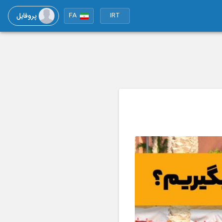
پروفایل
FA
IRT