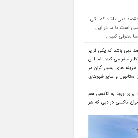
 مقصد دبی باشد که یکی
سی است.با ما در این
ا معرفی کنیم..
یکی از نکات بسیار مهم در سفر ها هزینه تردد و حمل و نقل در آن کشورمی باشد. مخصوصا اگر مقصد دبی باشد که یکی از پر 
طرفدارترین مقاصد گردشگری در دنیاست و هر ساله مسافران زیادی از سرتاسر جهان به این شهر بی نظیر سفر می کنند. اما این 
شهر گران است و کوچکترین هزینه ها می تواند در آخر خرج سنگینی را به شما تحمیل کند. یکی از هزینه های بسیار گران در 
دبی، هزینه تاکسی است. و این موضوعی است که در اغلب کشورهای دنیا مشاهده می شود. و در استانبول و سایر شهرهای 
نکته مهم در مورد قیمت تاکسی در دبی آن است که شما علاوه بر کرایه تاکسی باید هزینه ای جدا برای ورود به تاکسی هم 
بپردازید. قبل از آنکه به قیمت های کرایه تاکسی در دبی بپردازیم نگاهی اجمالی خواهیم داشت به انواع تاکسی در دبی که هر 