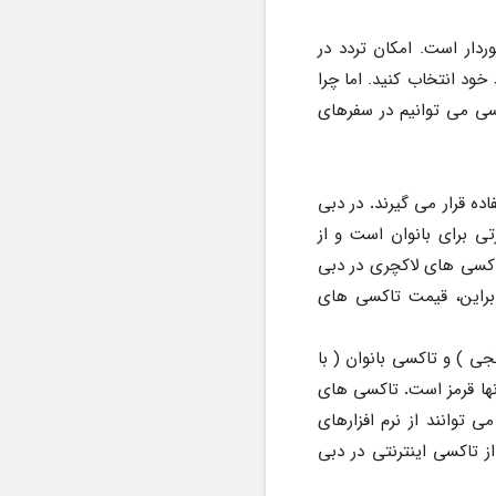
سیستم تاکسیرانی در شهر توریستی دبی، مانند دیگر خدمات دبی از شرایط بسیار گسترده ای برخوردار است. امکان تردد در 
تمامی نقاط شهر با تاکسی وجود دارد. فقط کافی است تا شما یکی از تاکسی ها را با توجه به شرایط خود انتخاب کنید. اما چرا 
با وجود امکانات گسترده در دبی ما پیشنهاد می کنیم که تاکسی نگیرید! چه جایگزین بهتری از تاکسی می توانیم در سفرهای 
ده قرار می گیرند
. 
در دبی 
تاکسی ها کرمی رنگ هستند ولی سقف هایشان رنگی متفاوت دارد. مثلا تاکسی های سقف صورتی برای بانوان است و از 
امنیت بالایی دارند. تاکسی های معمولی و تاکسی های لاکچری هم از هم قابل تشخیص هستند. تاکسی های لاکچری در دبی 
گاهی خودروهhd هیبریدی است . البته از تسلا نیز به عنوان تاکسی لاکچری استفاده می شود. بنابراین، قیمت تاکسی های 
تاکسی ها در انواع تاکسی عربیا ( با رنگ سبز )، تاکسی ملی (با رنگ زرد)، تاکسی مترو ( با رنگ نارنجی ) و تاکسی بانوان ( با 
ا قرمز است
.
 تاکسی های 
خصوصی در شهر دبی متعلق به دولت نیست و افراد به صورت خصوصی کار می کنند. متقاضیان می توانند از نرم افزارهای 
مختلف ( مثل اوبر و دبی تاکسی و غیره.. ) مخصوص گوشی های اندروید و آیفون برای استفاده از تاکسی اینترنتی در دبی 