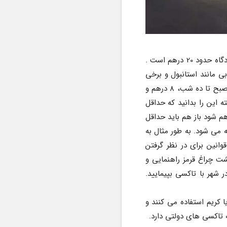
تاکسی های دبی اگر به صورت تلفنی رزرو شود ورودی حدود 12 درهم دارد. و ورودی تاکسی های فرودگاه حدود 20 درهم است . 
یعنی به محض ورود به تاکسی این مبلغ به هزینه تاکسی شما اضافه می شود . هزینه تاکسی در دبی مانند استانبول و برخی 
دیگر از شهرهای دنیا با تاکسی متر محاسبه می شود. هزینه ورودی تاکسی های دبی از ساعت شش صبح تا ده شب، 8 درهم و 
از ساعت ده شب تا شش صبح 9 درهم است که علاوه بر هزینه مسیر از مسافر دریافت می شود. البته این را بدانید که حداقل 
هزینه تاکسی در دبی، 12 درهم است. بدین صورت که شما اگر مسیری را طی کنید که هزینه اش 9 درهم شود باز هم باید حداقل 
کرایه ( 12 درهم ) را به راننده پرداخت کنید. قیمت تاکسی در دبی با دو مولفه کیلومتر و زمان محاسبه می شود. به طور مثال به 
ازای هر یک کیلومتر مسیر، 3 درهم و در هر دقیقه 1 درهم به مبلغ تاکسی اضافه می شود. این قوانین برای در نظر گرفتن 
ترافیک و دیگر توقف هایی است که راننده در طول مسیر ممکن است داشته باشد. مثلا ایستادن پشت چراغ قرمز راهنمایی و 
رانندگی نیز هزینه مازاد دارد. با این اوصاف متوجه شده اید که اگر بخواهید در روز، چند مسیر را در شهر با تاکسی بپیمایید. 
کرایه تاکسی های شخصی هم به این صورت است که رانندگان آن معمولا از برنامه هایی مثل اوبر یا کریم استفاده می کنند و 
ه تاکسی های دولتی دارد.