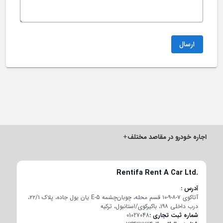
ارسال
اجاره خودرو در مقاصد مختلف
+
Rentifa Rent A Car Ltd.
آدرس
آتاکوی ۷-۸-۹-۱۰ قسم محله، چوبان‌چشمه E-5 یان یول جاده، پلاک ۲۲/۱،
درب داخلی ۱۹۸، باکیرکوی/استانبول، ترکیه
شماره ثبت تجاری
01027048