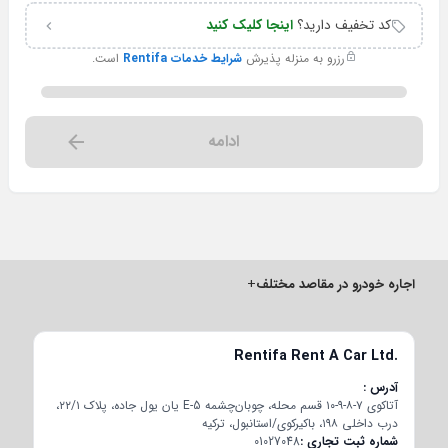
کد تخفیف دارید؟
اینجا کلیک کنید
رزرو به منزله پذیرش
شرایط خدمات Rentifa
است.
ادامه
اجاره خودرو در مقاصد مختلف
+
Rentifa Rent A Car Ltd.
آدرس
آتاکوی ۷-۸-۹-۱۰ قسم محله، چوبان‌چشمه E-5 یان یول جاده، پلاک ۲۲/۱،
درب داخلی ۱۹۸، باکیرکوی/استانبول، ترکیه
شماره ثبت تجاری
01027048