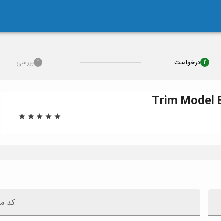
درخواست
بررسی
3
2
Trim
Model
کد م