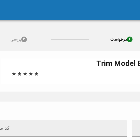
درخواست
بررسی
3
2
Trim
Model
کد م