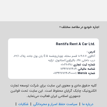
اجاره خودرو در مقاصد مختلف
+
Rentifa Rent A Car Ltd.
آدرس
آتاکوی ۷-۸-۹-۱۰ قسم محله، چوبان‌چشمه E-5 یان یول جاده، پلاک ۲۲/۱،
درب داخلی ۱۹۸، باکیرکوی/استانبول، ترکیه
شماره ثبت تجاری
01027048
شناسه مالیاتی
7342772403
شماره Mersis
0734277240300001
کلیه حقوق مادی و معنوی این سایت برای شرکت توسعه تجارت
الکترونیک چابک گرایان محفوظ است. این سایت تحت قوانین
جمهوری اسلامی ایران فعالیت می‌نماید.
درباره ما
|
سیاست حفظ اسرار و محرمانگی
|
شکایات
|