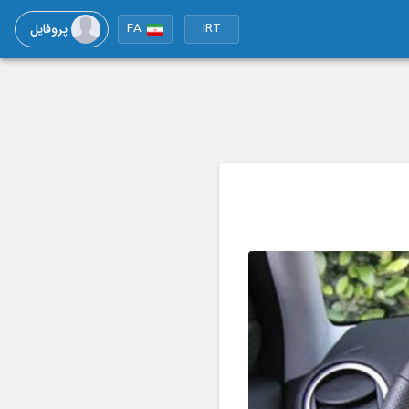
پروفایل
FA
IRT