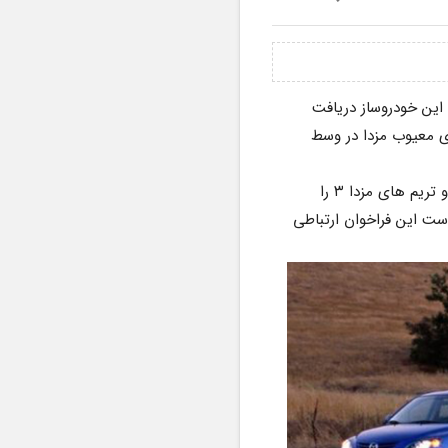
مالکان نسخه‌های قدیمی مزدا ۳ سدان و هاچبک در آمریکا شاید به زودی اعلامیه فراخوانی را از سوی این خودروساز دریافت 
کنند. ژاپنی‌ها در حال فراخوان نسل اول مزدا ۳ مدل ۲۰۰۴ تا ۲۰۰۷ هستند. دلیل این فراخوان نیز لوگوی معیوب مزدا در وسط 
NHTSA می‌گوید در کل ۲۶۰,۹۱۵ خودرو شامل این فراخوان هستند، فراخوانی که تمامی فرم‌های بدنه و تریم های مزدا ۳ را 
شامل شده است. مالکان این خودروها از ماه آگوست اعلامیه مزدا را دریافت خواهند کرد. شایان ذکر است این فراخوان ارتباطی 