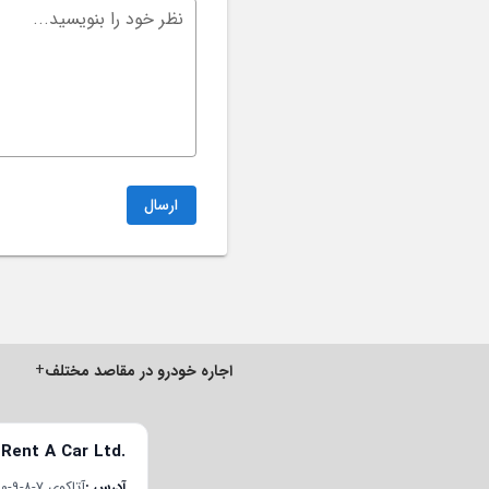
نظر خود را بنویسید...
ارسال
+
اجاره خودرو در مقاصد مختلف
 Rent A Car Ltd.
آدرس
آتاکوی ۷-۸-۹-۱۰ قسم محله، چوبان‌چشمه E-5 یان یول جاده، پلاک ۲۲/۱، درب داخلی ۱۹۸، باکیرکوی/استانبول، ترکیه