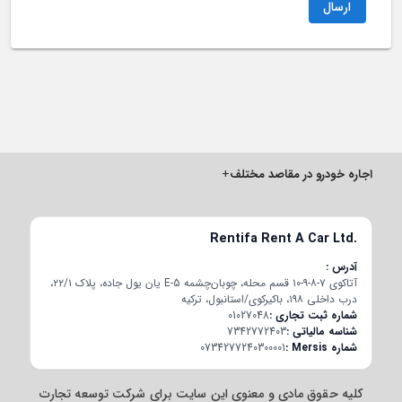
ارسال
اجاره خودرو در مقاصد مختلف
+
Rentifa Rent A Car Ltd.
آدرس
آتاکوی ۷-۸-۹-۱۰ قسم محله، چوبان‌چشمه E-5 یان یول جاده، پلاک ۲۲/۱،
درب داخلی ۱۹۸، باکیرکوی/استانبول، ترکیه
شماره ثبت تجاری
01027048
شناسه مالیاتی
7342772403
شماره Mersis
0734277240300001
کلیه حقوق مادی و معنوی این سایت برای شرکت توسعه تجارت