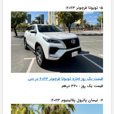
5-	تویوتا فرچونر 2023:
قیمت یک روز اجاره تویوتا فرچونر 2023 در دبی
قیمت یک روز : 360 درهم
6-	نیسان پاترول پلاتینیوم 2023: