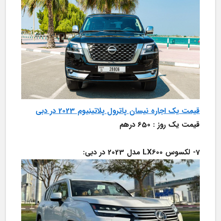
قیمت یک اجاره نیسان پاترول پلاتینیوم 2023 در دبی
قیمت یک روز : 650 درهم
7-	لکسوس LX600 مدل 2023 در دبی: