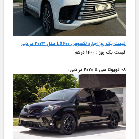
قیمت یک روز اجاره لکسوس LX600 مدل 2023 در دبی
قیمت یک روز : 1400 درهم
8-	تویوتا سی نا 2020 در دبی: 