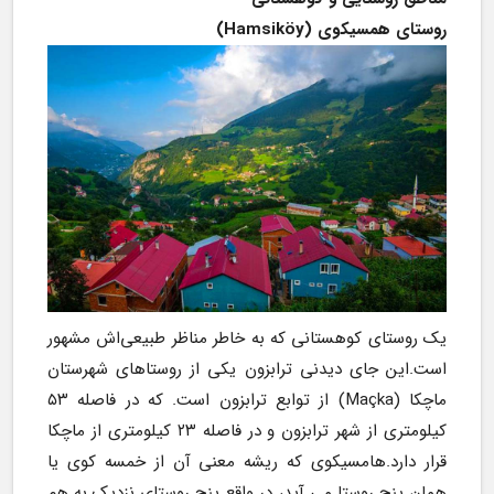
روستای همسیکوی (Hamsiköy)
یک روستای کوهستانی که به خاطر مناظر طبیعی‌اش مشهور 
است.این جای دیدنی ترابزون یکی از روستاهای شهرستان 
ماچکا (Maçka) از توابع ترابزون است. که در فاصله ۵۳ 
کیلومتری از شهر ترابزون و در فاصله ۲۳ کیلومتری از ماچکا 
قرار دارد.هامسیکوی که ریشه معنی آن از خمسه کوی یا 
همان پنج روستا می آید، در واقع پنج روستای نزدیک به هم 