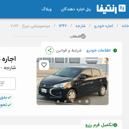
پنل اجاره دهندگان
وبلاگ
خانه
/
اجاره خودرو
/
شارجه
/
1342
/
میتسوبیشی میراژ - 2022
انتخاب
اطلاعات خودرو
شرایط و قوانین
اجاره
م
شارجه - ک
بدون
تحوی
تکمیل فرم رزرو