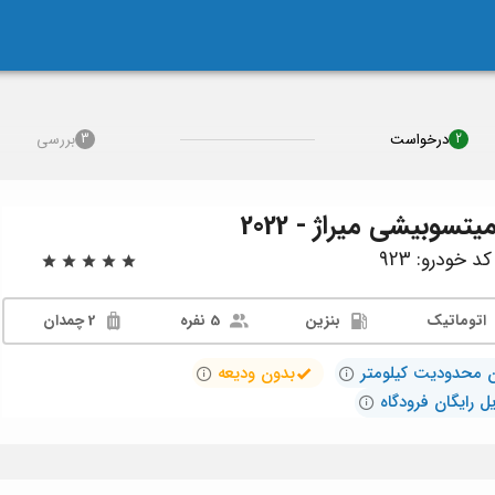
درخواست
بررسی
3
2
یتسوبیشی میراژ - 2022
د خودرو: 923
اتوماتیک
بنزین
5 نفره
2 چمدان
 محدودیت کیلومتر
بدون ودیعه
ل رایگان فرودگاه