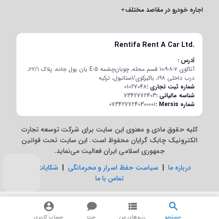
اجاره خودرو در مقاصد مختلف
+
Rentifa Rent A Car Ltd.
آدرس
آتاکوی ۷-۸-۹-۱۰ قسم محله، چوبان‌چشمه E-5 یان یول جاده، پلاک ۲۲/۱،
درب داخلی ۱۹۸، باکیرکوی/استانبول، ترکیه
شماره ثبت تجاری
01027048
شناسه مالیاتی
7342772403
شماره Mersis
0734277240300001
کلیه حقوق مادی و معنوی این سایت برای شرکت توسعه تجارت
الکترونیک چابک گرایان محفوظ است. این سایت تحت قوانین
جمهوری اسلامی ایران فعالیت می‌نماید.
درباره ما
|
سیاست حفظ اسرار و محرمانگی
|
شکایات
|
تماس با ما
جستجو
رزروهای من
چت
حساب کاربری