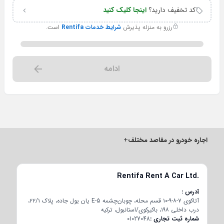
کد تخفیف دارید؟
اینجا کلیک کنید
رزرو به منزله پذیرش
شرایط خدمات Rentifa
است.
ادامه
اجاره خودرو در مقاصد مختلف
+
Rentifa Rent A Car Ltd.
آدرس
آتاکوی ۷-۸-۹-۱۰ قسم محله، چوبان‌چشمه E-5 یان یول جاده، پلاک ۲۲/۱،
درب داخلی ۱۹۸، باکیرکوی/استانبول، ترکیه
شماره ثبت تجاری
01027048