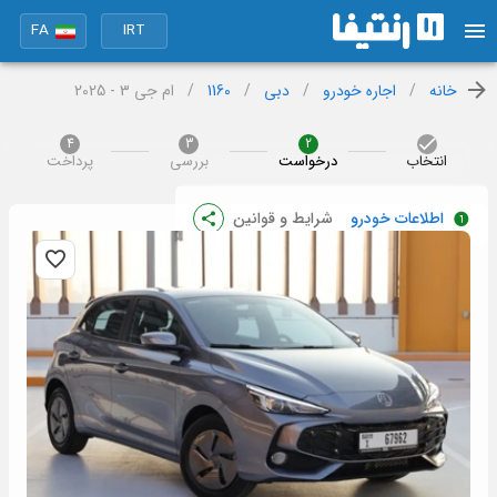
FA
IRT
خانه
/
اجاره خودرو
/
دبی
/
1160
/
ام جی 3 - 2025
4
3
2
انتخاب
درخواست
بررسی
پرداخت
اطلاعات خودرو
شرایط و قوانین