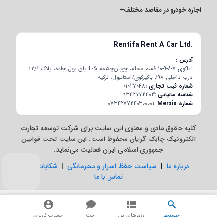
اجاره خودرو در مقاصد مختلف
+
Rentifa Rent A Car Ltd.
آدرس
آتاکوی ۷-۸-۹-۱۰ قسم محله، چوبان‌چشمه E-5 یان یول جاده، پلاک ۲۲/۱،
درب داخلی ۱۹۸، باکیرکوی/استانبول، ترکیه
شماره ثبت تجاری
01027048
شناسه مالیاتی
7342772403
شماره Mersis
0734277240300001
کلیه حقوق مادی و معنوی این سایت برای شرکت توسعه تجارت
الکترونیک چابک گرایان محفوظ است. این سایت تحت قوانین
جمهوری اسلامی ایران فعالیت می‌نماید.
درباره ما
|
سیاست حفظ اسرار و محرمانگی
|
شکایات
|
تماس با ما
جستجو
رزروهای من
چت
حساب کاربری