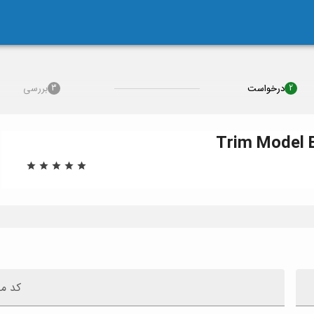
درخواست
بررسی
3
2
Trim
Model
کد م