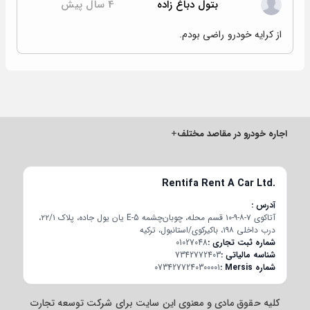
بتول دباغ زاده
4 سال پیش
از کرایه خودرو راضی بودم.
اجاره خودرو در مقاصد مختلف
+
Rentifa Rent A Car Ltd.
آدرس
آتاکوی ۷-۸-۹-۱۰ قسم محله، چوبان‌چشمه E-5 یان یول جاده، پلاک ۲۲/۱،
درب داخلی ۱۹۸، باکیرکوی/استانبول، ترکیه
شماره ثبت تجاری
01027048
شناسه مالیاتی
7342772403
شماره Mersis
0734277240300001
کلیه حقوق مادی و معنوی این سایت برای شرکت توسعه تجارت