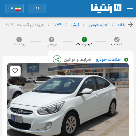
FA
IRT
خانه
/
اجاره خودرو
/
کیش
/
1034
/
هیوندای اکسنت - 2017
4
3
2
انتخاب
درخواست
بررسی
پرداخت
اطلاعات خودرو
شرایط و قوانین