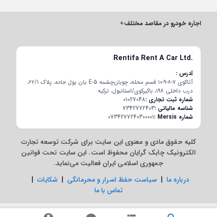
اجاره خودرو در مقاصد مختلف
+
Rentifa Rent A Car Ltd.
آدرس
آتاکوی ۷-۸-۹-۱۰ قسم محله، چوبان‌چشمه E-5 یان یول جاده، پلاک ۲۲/۱،
درب داخلی ۱۹۸، باکیرکوی/استانبول، ترکیه
شماره ثبت تجاری
01027048
شناسه مالیاتی
7342772403
شماره Mersis
0734277240300001
کلیه حقوق مادی و معنوی این سایت برای شرکت توسعه تجارت
الکترونیک چابک گرایان محفوظ است. این سایت تحت قوانین
جمهوری اسلامی ایران فعالیت می‌نماید.
درباره ما
|
سیاست حفظ اسرار و محرمانگی
|
شکایات
|
تماس با ما