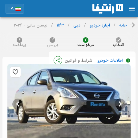
FA
خانه
/
اجاره خودرو
/
دبی
/
1163
/
نیسان سانی - 2024
4
3
2
انتخاب
درخواست
بررسی
پرداخت
اطلاعات خودرو
شرایط و قوانین