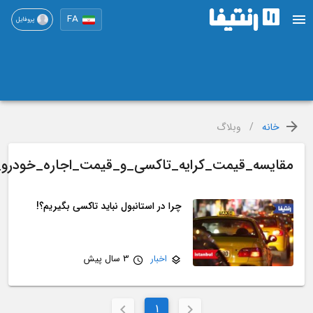
FA
پروفایل
بلاگ
یمت_کرایه_تاکسی_و_قیمت_اجاره_خودرو_در_استانبول
چرا در استانبول نباید تاکسی بگیریم؟!
اخبار
3 سال پیش
1