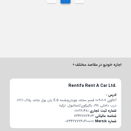
در مقاصد مختلف
+
Rentifa Rent A 
آتاکوی ۷-۸-۹-۱۰ قسم محله، چوبان‌چشمه E-5 یان یول جاده، پلاک ۲۲/۱،
کیه
 تجاری
01027048
اتی
7342772403
0734277240300001