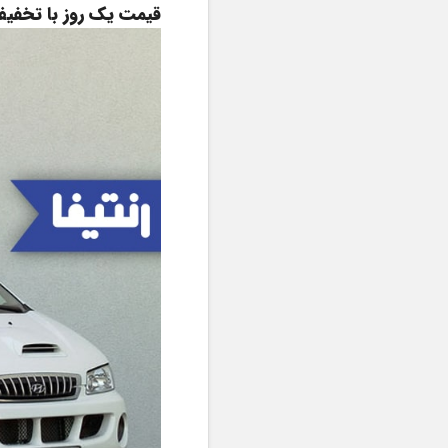
قیمت یک روز با تخفیف:  1,350,000ت