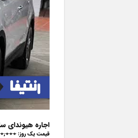
اجاره هیوندای سانتافه  (ix45)7 نفر
قیمت یک روز: 
0,000 