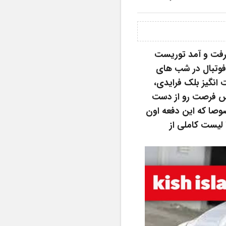
پاییز و هوای مطبوع و معتدل جزیره کیش، حال و هوای جام جهانی فوتبال در جزیره، رفت و آمد توریست 
های جام جهانی فوتبال از بنادر کیش به قطر، کمپ های شبانه و تماشای دسته جمعی فوتبال در شب های 
جزیره، دریا و خنکای نسیم زیر آفتاب جزیره، خرید از مراکز و فروشگاه ها در هفته شگفت انگیز بلک فرایدی، 
همه و همه اینها و شاید تنها یکی از این دلایل تورو به زودی به جزیره کیش برسونه، پس فرصت رو از دست 
نده و قبل از رسیدن به جزیره به فکر اجاره ماشین مناسب و مطلوب خودت باش، مخصوصا که این دفعه اون 
ماشین دلخواه و مورد پسندت، تخفیف شگفت انگیزی هم خورده، با رنتیفا همراه شو تا لیست کاملی از 