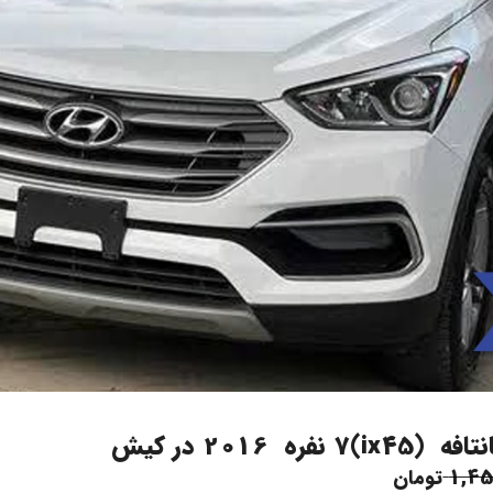
ه  2016 در کیش
1,45
تومان