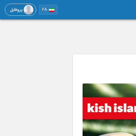
پروفایل
FA