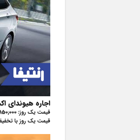
اجاره هیوندای اکسنت - 17
قیمت یک روز: 
950,000  
قیمت یک روز با تخفیف:   850,000