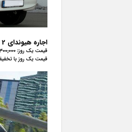
اجاره هیوندای H1 12 نفره - 2015 در کیش
قیمت یک روز: 
300,000 
قیمت یک روز با تخفیف:  1,850,000ت