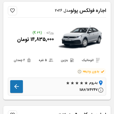
اجاره
فولکس
پولو
مدل 2026
روزانه :
(
69
€
)
14,835,000
تومان
اتوماتیک
بنزین
5 نفره
2 چمدان
بدون ودیعه
بدروم
1186/174247