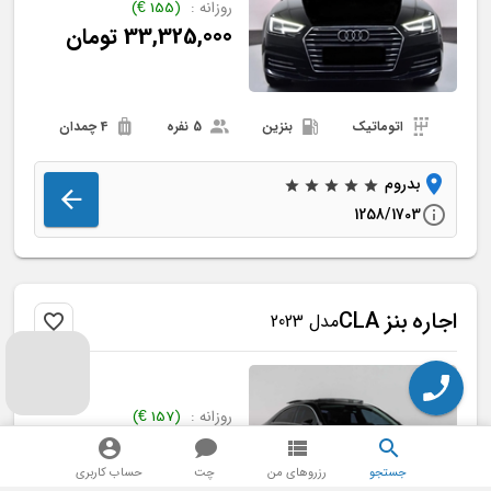
روزانه :
(
155
€
)
33,325,000
تومان
اتوماتیک
بنزین
5 نفره
4 چمدان
بدروم
1258/1703
اجاره
بنز
CLA
مدل 2023
روزانه :
(
157
€
)
33,755,000
تومان
جستجو
رزروهای من
چت
حساب کاربری