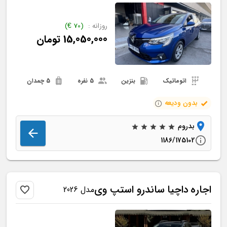
روزانه :
(
70
€
)
15,050,000
تومان
اتوماتیک
بنزین
5 نفره
5 چمدان
بدون ودیعه
بدروم
1186/175102
اجاره
داچیا
ساندرو استپ وی
مدل 2026