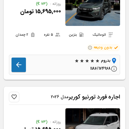
روزانه :
(
73
€
)
15,695,000
تومان
اتوماتیک
بنزین
5 نفره
2 چمدان
بدون ودیعه
بدروم
1186/174968
اجاره
فورد
تورنیو کوریر
مدل 2026
روزانه :
(
73
€
)