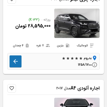
روزانه :
(
133
€
)
28,595,000
تومان
اتوماتیک
بنزین
7 نفره
4 چمدان
بدروم
1258/1700
اجاره
آئودی
A4
مدل 2017