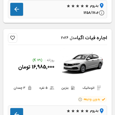
بدروم
1258/1706
اجاره
فیات
اگیا
مدل 2026
روزانه :
(
79
€
)
16,985,000
تومان
اتوماتیک
بنزین
5 نفره
3 چمدان
بدون ودیعه
بدروم