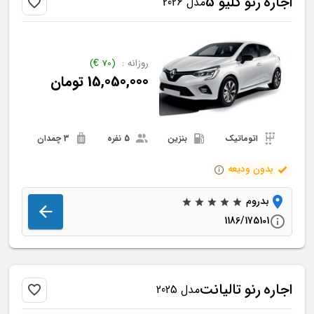
اجاره
رنو
کلیو 5
مدل 2026
روزانه :
(
70
€
)
15,050,000
تومان
اتوماتیک
بنزین
5 نفره
3 چمدان
بدون ودیعه
بدروم
1186/175101
اجاره
رنو
تالیانت
مدل 2025