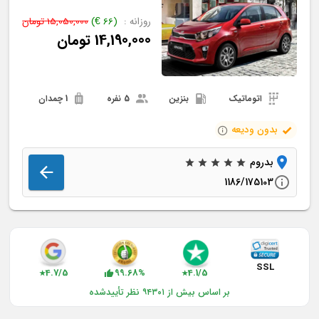
روزانه :
(
66
€
)
15,050,000
تومان
14,190,000
تومان
اتوماتیک
بنزین
5 نفره
1 چمدان
بدون ودیعه
بدروم
1186/175103
SSL
4.7/5
99.68%
4.1/5
★
★
بر اساس بیش از ۹۴۳۰۱ نظر تأییدشده