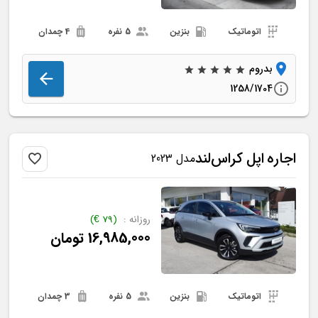
اتوماتیک
بنزین
5 نفره
4 چمدان
بدروم
1258/1704
اجاره
اپل
کراس‌لند
مدل 2023
روزانه :
(
79
€
)
16,985,000
تومان
اتوماتیک
بنزین
5 نفره
3 چمدان