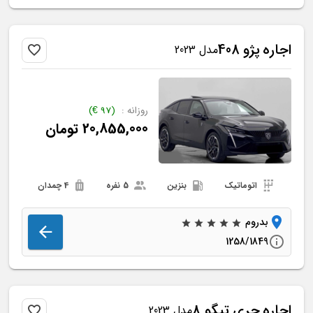
اجاره
پژو
408
مدل 2023
روزانه :
(
97
€
)
20,855,000
تومان
اتوماتیک
بنزین
5 نفره
4 چمدان
بدروم
1258/1849
اجاره
چری
تیگو 8
مدل 2023