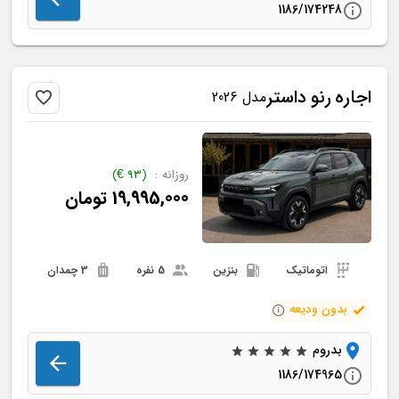
1186/174248
اجاره
رنو
داستر
مدل 2026
روزانه :
(
93
€
)
19,995,000
تومان
اتوماتیک
بنزین
5 نفره
3 چمدان
بدون ودیعه
بدروم
1186/174965