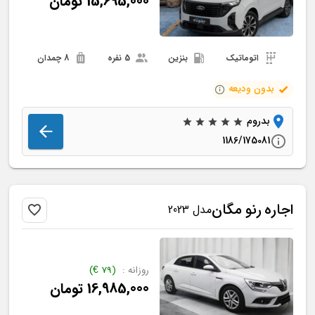
15,695,000
تومان
اتوماتیک
بنزین
5 نفره
8 چمدان
بدون ودیعه
بدروم
1186/175081
اجاره
رنو
مگان
مدل 2023
روزانه :
(
79
€
)
16,985,000
تومان