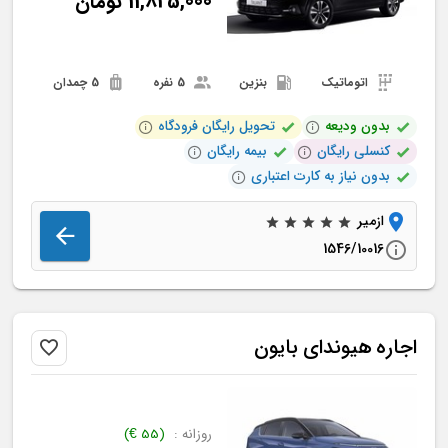
11,825,000
تومان
اتوماتیک
بنزین
5 نفره
5 چمدان
بدون ودیعه
تحویل رایگان فرودگاه
کنسلی رایگان
بیمه رایگان
بدون نیاز به کارت اعتباری
ازمیر
1546/10016
اجاره
هیوندای
بایون
روزانه :
(
55
€
)