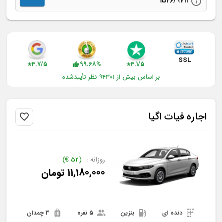
1546/9713
SSL
4.7/5
99.68%
4.1/5
★
★
بر اساس بیش از ۹۴۳۰۱ نظر تأییدشده
اجاره
فیات
اگیا
روزانه :
(
52
€
)
11,180,000
تومان
دنده ای
بنزین
5 نفره
3 چمدان