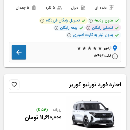
دنده ای
دیزل
5 نفره
5 چمدان
بدون ودیعه
تحویل رایگان فرودگاه
کنسلی رایگان
بیمه رایگان
بدون نیاز به کارت اعتباری
ازمیر
1546/10018
اجاره
فورد
تورنیو کوریر
روزانه :
(
54
€
)
11,610,000
تومان