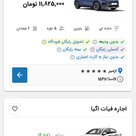
11,825,000
تومان
دنده ای
بنزین
5 نفره
2 چمدان
بدون ودیعه
تحویل رایگان فرودگاه
کنسلی رایگان
بیمه رایگان
بدون نیاز به کارت اعتباری
ازمیر
1546/10017
اجاره
فیات
اگیا
روزانه :
(
57
€
)