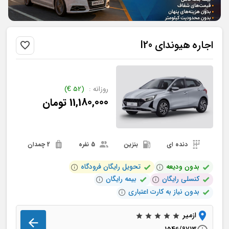
اجاره
هیوندای
I20
روزانه :
(
52
€
)
11,180,000
تومان
دنده ای
بنزین
5 نفره
2 چمدان
بدون ودیعه
تحویل رایگان فرودگاه
کنسلی رایگان
بیمه رایگان
بدون نیاز به کارت اعتباری
ازمیر