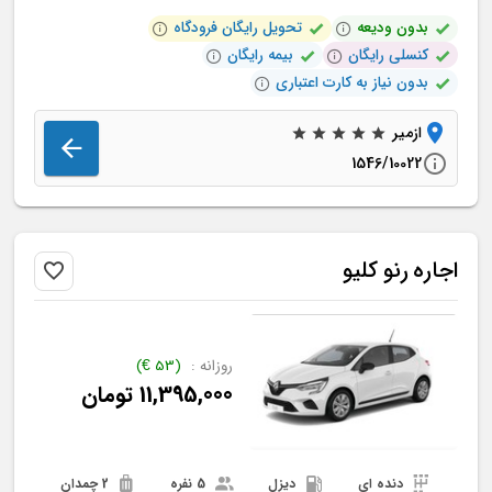
بدون ودیعه
تحویل رایگان فرودگاه
کنسلی رایگان
بیمه رایگان
بدون نیاز به کارت اعتباری
ازمیر
1546/10022
اجاره
رنو
کلیو
روزانه :
(
53
€
)
11,395,000
تومان
دنده ای
دیزل
5 نفره
2 چمدان