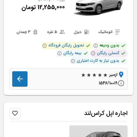
12,255,000
تومان
اتوماتیک
دیزل
5 نفره
3 چمدان
بدون ودیعه
تحویل رایگان فرودگاه
کنسلی رایگان
بیمه رایگان
بدون نیاز به کارت اعتباری
ازمیر
1546/10019
اجاره
اپل
کراس‌لند