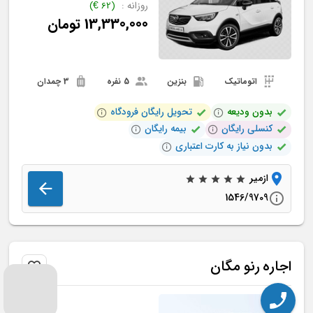
روزانه :
(
62
€
)
13,330,000
تومان
اتوماتیک
بنزین
5 نفره
3 چمدان
بدون ودیعه
تحویل رایگان فرودگاه
کنسلی رایگان
بیمه رایگان
بدون نیاز به کارت اعتباری
ازمیر
1546/9709
اجاره
رنو
مگان