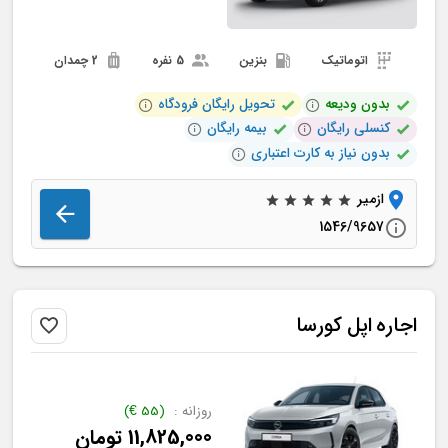
اتوماتیک
بنزین
5 نفره
2 چمدان
بدون ودیعه
تحویل رایگان فرودگاه
کنسلی رایگان
بیمه رایگان
بدون نیاز به کارت اعتباری
ازمیر
1546/9657
اجاره
اپل
کورسا
روزانه :
(
55
€
)
11,825,000
تومان