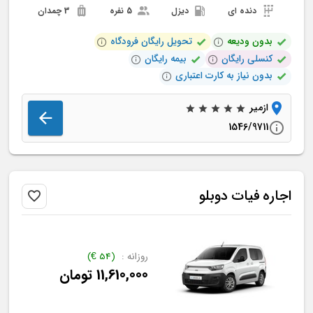
دنده ای
دیزل
5 نفره
3 چمدان
بدون ودیعه
تحویل رایگان فرودگاه
کنسلی رایگان
بیمه رایگان
بدون نیاز به کارت اعتباری
ازمیر
1546/9711
اجاره
فیات
دوبلو
روزانه :
(
54
€
)
11,610,000
تومان