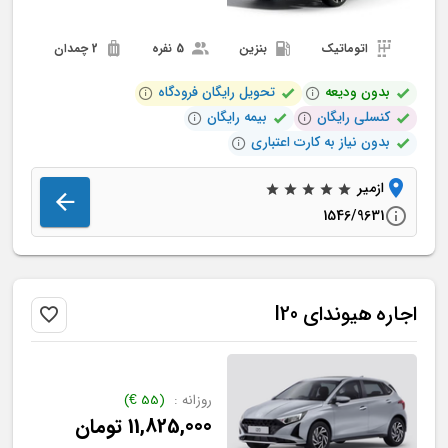
اتوماتیک
بنزین
5 نفره
2 چمدان
بدون ودیعه
تحویل رایگان فرودگاه
کنسلی رایگان
بیمه رایگان
بدون نیاز به کارت اعتباری
ازمیر
1546/9631
اجاره
هیوندای
I20
روزانه :
(
55
€
)
11,825,000
تومان