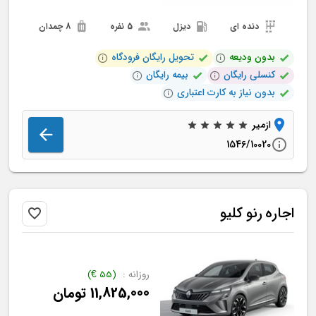
دنده ای
دیزل
5 نفره
8 چمدان
بدون ودیعه
تحویل رایگان فرودگاه
کنسلی رایگان
بیمه رایگان
بدون نیاز به کارت اعتباری
ازمیر
1546/10020
اجاره
رنو
کلیو
روزانه :
(
55
€
)
11,825,000
تومان