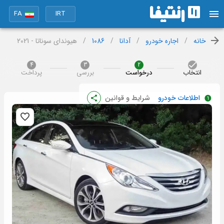
FA
IRT
خانه
/
اجاره خودرو
/
آدانا
/
1086
/
هیوندای سوناتا - 2021
4
3
2
انتخاب
درخواست
بررسی
پرداخت
اطلاعات خودرو
شرایط و قوانین