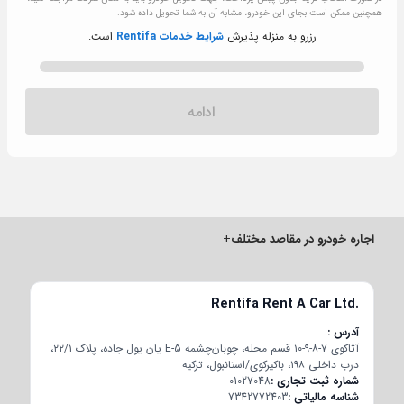
همچنین ممکن است بجای این خودرو، مشابه آن به شما تحویل داده شود.
رزرو به منزله پذیرش
شرایط خدمات Rentifa
است.
ادامه
اجاره خودرو در مقاصد مختلف
+
Rentifa Rent A Car Ltd.
آدرس
آتاکوی ۷-۸-۹-۱۰ قسم محله، چوبان‌چشمه E-5 یان یول جاده، پلاک ۲۲/۱،
درب داخلی ۱۹۸، باکیرکوی/استانبول، ترکیه
شماره ثبت تجاری
01027048
شناسه مالیاتی
7342772403