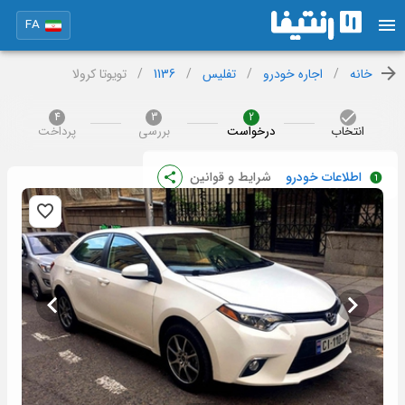
FA
خانه
/
اجاره خودرو
/
تفلیس
/
1136
/
تویوتا کرولا
4
3
2
انتخاب
درخواست
بررسی
پرداخت
اطلاعات خودرو
شرایط و قوانین