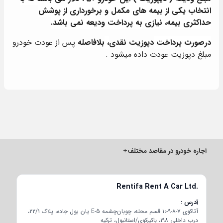
انتخاب یکی از بیمه های مکمل و برخورداری از پوشش
حداکثری بیمه، نیازی به پرداخت ودیعه نمی باشد.
درصورت پرداخت
دپوزیت نقدی
،
بلافاصله
پس از عودت خودرو
مبلغ دپوزیت عودت داده میشود .
اجاره خودرو در مقاصد مختلف
+
Rentifa Rent A Car Ltd.
آدرس
آتاکوی ۷-۸-۹-۱۰ قسم محله، چوبان‌چشمه E-5 یان یول جاده، پلاک ۲۲/۱،
درب داخلی ۱۹۸، باکیرکوی/استانبول، ترکیه