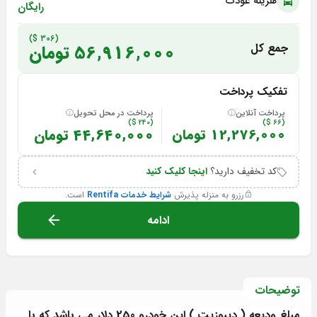
هزینه عودت
رایگان
(306 $)
جمع کل
56,916,000 تومان
تفکیک پرداخت
پرداخت آنلاین
پرداخت در محل تحویل
(240 $)
(66 $)
12,276,000 تومان
44,640,000 تومان
کد تخفیف دارید؟
اینجا کلیک کنید
رزرو به منزله پذیرش
شرایط خدمات Rentifa
است.
ادامه
توضیحات
مبلغ ودیعه ( دیپوزیت ) این خودرو 250 دلار می باشد که با