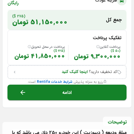
هزینه عودت
رایگان
(275 $)
جمع کل
51,150,000 تومان
تفکیک پرداخت
پرداخت آنلاین
پرداخت در محل تحویل
(225 $)
(50 $)
9,300,000 تومان
41,850,000 تومان
کد تخفیف دارید؟
اینجا کلیک کنید
رزرو به منزله پذیرش
شرایط خدمات Rentifa
است.
ادامه
توضیحات
مبلغ ودیعه ( دیپوزیت ) این خودرو 250 دلار می باشد که با