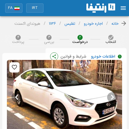
FA
IRT
خانه
/
اجاره خودرو
/
تفلیس
/
1136
/
هیوندای اکسنت
4
3
2
انتخاب
درخواست
بررسی
پرداخت
اطلاعات خودرو
شرایط و قوانین