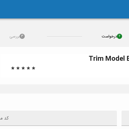
درخواست
بررسی
3
2
Trim
Model
کد م