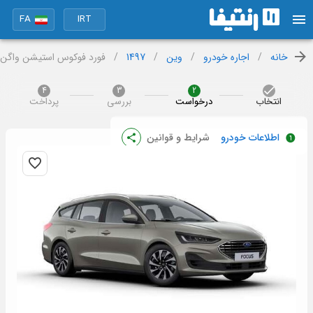
FA
IRT
خانه
/
اجاره خودرو
/
وین
/
1497
/
فورد فوکوس استیشن واگن
4
3
2
انتخاب
درخواست
بررسی
پرداخت
اطلاعات خودرو
شرایط و قوانین