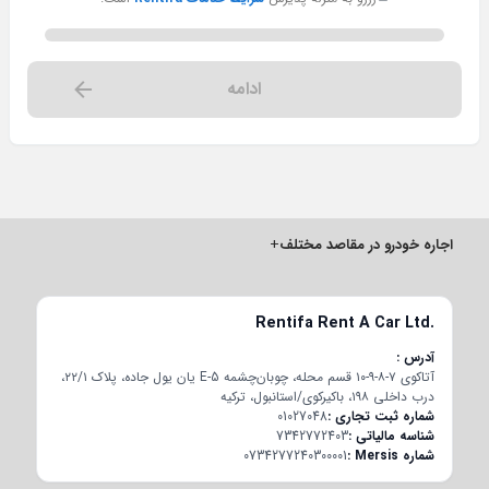
ادامه
اجاره خودرو در مقاصد مختلف
+
Rentifa Rent A Car Ltd.
آدرس
آتاکوی ۷-۸-۹-۱۰ قسم محله، چوبان‌چشمه E-5 یان یول جاده، پلاک ۲۲/۱،
درب داخلی ۱۹۸، باکیرکوی/استانبول، ترکیه
شماره ثبت تجاری
01027048
شناسه مالیاتی
7342772403
شماره Mersis
0734277240300001