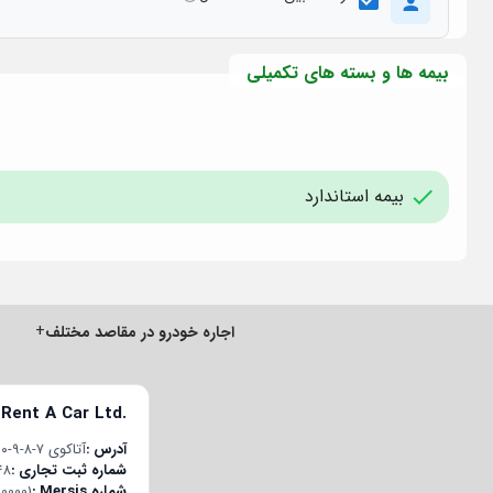
بیمه ها و بسته های تکمیلی
بیمه استاندارد
+
اجاره خودرو در مقاصد مختلف
 Rent A Car Ltd.
آدرس
آتاکوی ۷-۸-۹-۱۰ قسم محله، چوبان‌چشمه E-5 یان یول جاده، پلاک ۲۲/۱، درب داخلی ۱۹۸، باکیرکوی/استانبول، ترکیه
شماره ثبت تجاری
48
شماره Mersis
00001