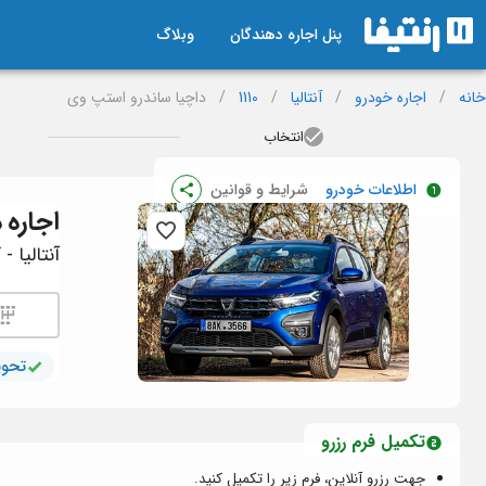
پنل اجاره دهندگان
وبلاگ
خانه
/
اجاره خودرو
/
آنتالیا
/
1110
/
داچیا ساندرو استپ وی
انتخاب
اطلاعات خودرو
شرایط و قوانین
اجاره
د
آنتالیا - 
تحوی
تکمیل فرم رزرو
جهت رزرو آنلاین، فرم زیر را تکمیل کنید.