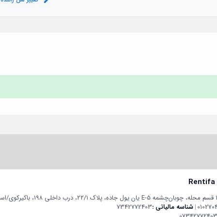
Rentifa
010270
|
شناسه مالیاتی
7342772403
07342772403