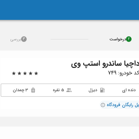
درخواست
بررسی
3
2
اچیا ساندرو استپ وی
کد خودرو: 749
دنده ای
دیزل
5 نفره
3 چمدان
ل رایگان فرودگاه