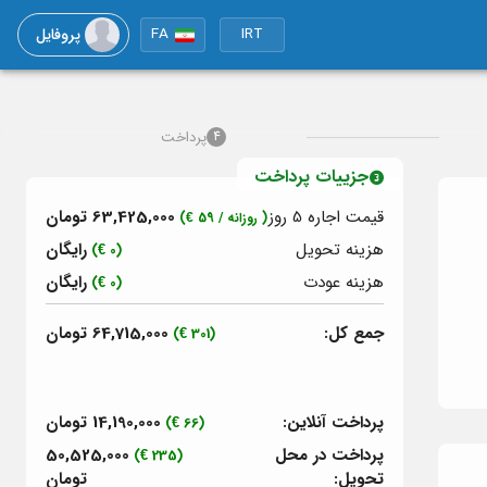
پروفایل
FA
IRT
پرداخت
4
جزییات پرداخت
قیمت اجاره 5
روز
63,425,000 تومان
( روزانه /
59
€)
هزینه تحویل
رایگان
(0 €)
هزینه عودت
رایگان
(0 €)
جمع کل:
64,715,000 تومان
(301 €)
پرداخت آنلاین:
14,190,000 تومان
(66 €)
پرداخت در محل
50,525,000
(235 €)
تحویل:
تومان