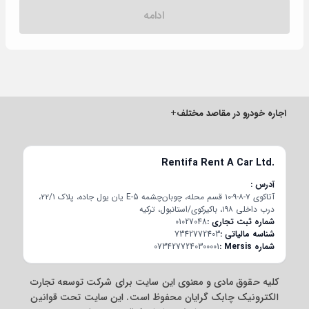
ادامه
اجاره خودرو در مقاصد مختلف
+
Rentifa Rent A Car Ltd.
آدرس
آتاکوی ۷-۸-۹-۱۰ قسم محله، چوبان‌چشمه E-5 یان یول جاده، پلاک ۲۲/۱،
درب داخلی ۱۹۸، باکیرکوی/استانبول، ترکیه
شماره ثبت تجاری
01027048
شناسه مالیاتی
7342772403
شماره Mersis
0734277240300001
کلیه حقوق مادی و معنوی این سایت برای شرکت توسعه تجارت
الکترونیک چابک گرایان محفوظ است. این سایت تحت قوانین