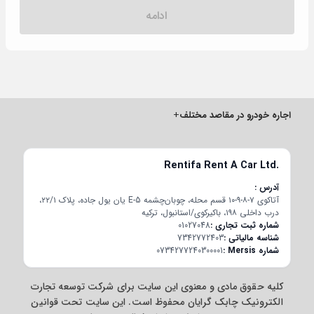
ادامه
اجاره خودرو در مقاصد مختلف
+
Rentifa Rent A Car Ltd.
آدرس
آتاکوی ۷-۸-۹-۱۰ قسم محله، چوبان‌چشمه E-5 یان یول جاده، پلاک ۲۲/۱،
درب داخلی ۱۹۸، باکیرکوی/استانبول، ترکیه
شماره ثبت تجاری
01027048
شناسه مالیاتی
7342772403
شماره Mersis
0734277240300001
کلیه حقوق مادی و معنوی این سایت برای شرکت توسعه تجارت
الکترونیک چابک گرایان محفوظ است. این سایت تحت قوانین