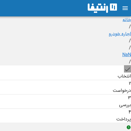
خانه
/
اجاره خودرو
/
/
NaN
/
انتخاب
2
درخواست
3
بررسی
4
پرداخت