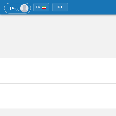
FA
IRT
پروفایل