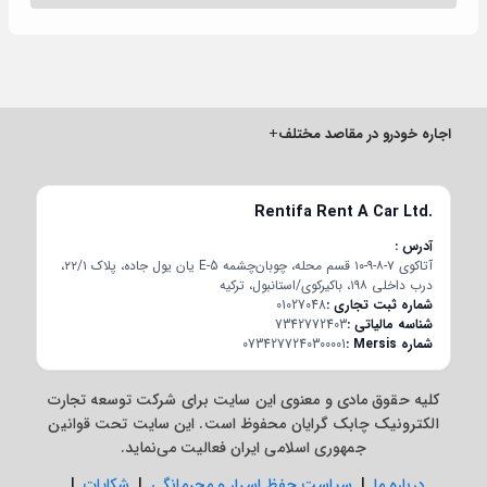
اجاره خودرو در مقاصد مختلف
+
Rentifa Rent A Car Ltd.
آدرس
آتاکوی ۷-۸-۹-۱۰ قسم محله، چوبان‌چشمه E-5 یان یول جاده، پلاک ۲۲/۱،
درب داخلی ۱۹۸، باکیرکوی/استانبول، ترکیه
شماره ثبت تجاری
01027048
شناسه مالیاتی
7342772403
شماره Mersis
0734277240300001
کلیه حقوق مادی و معنوی این سایت برای شرکت توسعه تجارت
الکترونیک چابک گرایان محفوظ است. این سایت تحت قوانین
جمهوری اسلامی ایران فعالیت می‌نماید.
درباره ما
|
سیاست حفظ اسرار و محرمانگی
|
شکایات
|