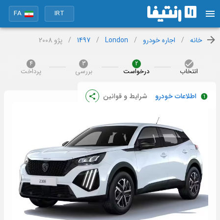
FA
IRT
خانه
/
اجاره خودرو
/
London
/
1497
/
پژو 2008
4
3
2
انتخاب
درخواست
بررسی
پرداخت
اطلاعات خودرو
شرایط و قوانین