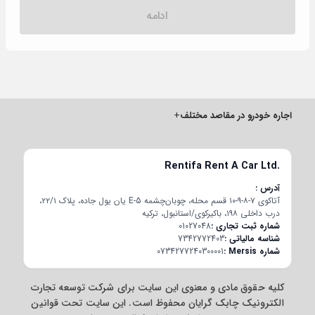
ادامه
اجاره خودرو در مقاصد مختلف
+
Rentifa Rent A Car Ltd.
آدرس
آتاکوی ۷-۸-۹-۱۰ قسم محله، چوبان‌چشمه E-5 یان یول جاده، پلاک ۲۲/۱،
درب داخلی ۱۹۸، باکیرکوی/استانبول، ترکیه
شماره ثبت تجاری
01027048
شناسه مالیاتی
7342772403
شماره Mersis
0734277240300001
کلیه حقوق مادی و معنوی این سایت برای شرکت توسعه تجارت
الکترونیک چابک گرایان محفوظ است. این سایت تحت قوانین