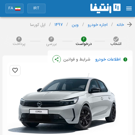
FA
IRT
خانه
/
اجاره خودرو
/
وین
/
1497
/
اپل کورسا
4
3
2
انتخاب
درخواست
بررسی
پرداخت
اطلاعات خودرو
شرایط و قوانین