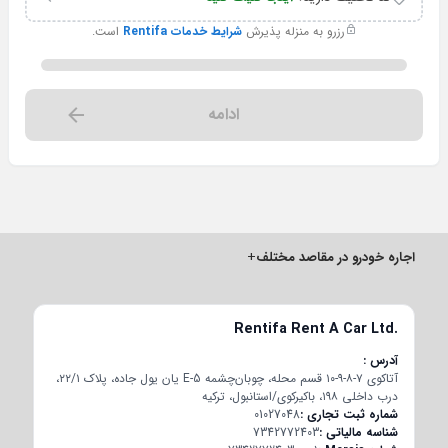
رزرو به منزله پذیرش
شرایط خدمات Rentifa
است.
ادامه
اجاره خودرو در مقاصد مختلف
+
Rentifa Rent A Car Ltd.
آدرس
آتاکوی ۷-۸-۹-۱۰ قسم محله، چوبان‌چشمه E-5 یان یول جاده، پلاک ۲۲/۱،
درب داخلی ۱۹۸، باکیرکوی/استانبول، ترکیه
شماره ثبت تجاری
01027048
شناسه مالیاتی
7342772403