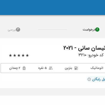
درخواست
بررسی
3
2
یسان سانی - 2021
 خودرو: 3210
اتوماتیک
بنزین
5 نفره
2 چمدان
ل رایگان