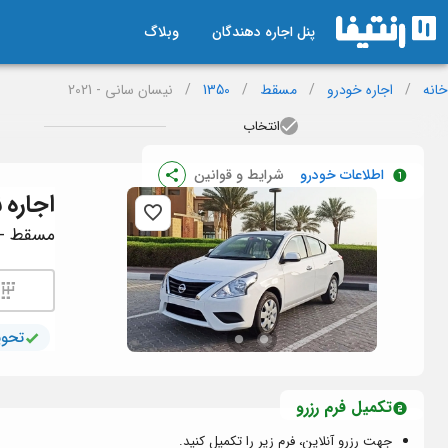
پنل اجاره دهندگان
وبلاگ
خانه
/
اجاره خودرو
/
مسقط
/
1350
/
نیسان سانی - 2021
انتخاب
اطلاعات خودرو
شرایط و قوانین
اجاره
ن
مسقط - کد
تحوی
تکمیل فرم رزرو
جهت رزرو آنلاین، فرم زیر را تکمیل کنید.