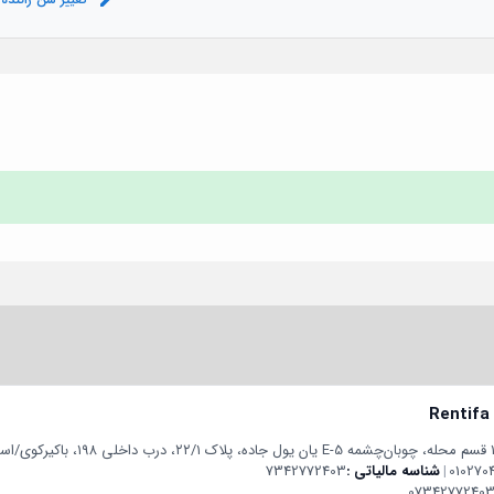
Rentifa
010270
|
شناسه مالیاتی
7342772403
07342772403