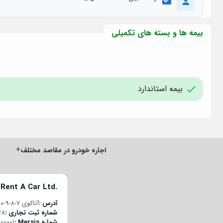
بیمه ها و بسته های تکمیلی
بیمه استاندارد
+
اجاره خودرو در مقاصد مختلف
 Rent A Car Ltd.
آدرس
آتاکوی ۷-۸-۹-۱۰ قسم محله، چوبان‌چشمه E-5 یان یول جاده، پلاک ۲۲/۱، درب داخلی ۱۹۸، باکیرکوی/استانبول، ترکیه
شماره ثبت تجاری
48
شماره Mersis
00001