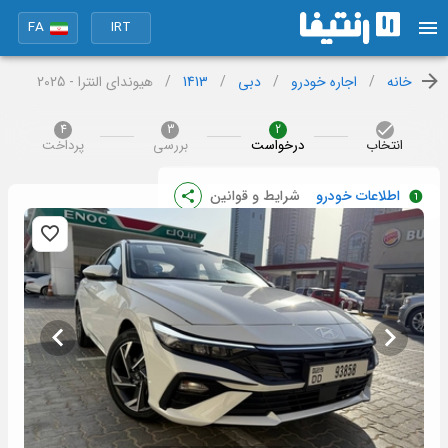
FA
IRT
خانه
/
اجاره خودرو
/
دبی
/
1413
/
هیوندای النترا - 2025
4
3
2
انتخاب
درخواست
بررسی
پرداخت
اطلاعات خودرو
شرایط و قوانین