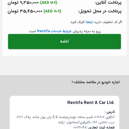
پرداخت آنلاین:
9,350,000 تومان
(187 AED)
پرداخت در محل تحویل:
35,450,000 تومان
(709 AED)
اگر کد تخفیف دارید
اینجا
کلیک کنید.
رزرو به منزله پذیرش
شرایط خدمات Rentifa
است.
ادامه
اجاره خودرو در مقاصد مختلف
+
Rentifa Rent A Car Ltd.
آدرس
آتاکوی ۷-۸-۹-۱۰ قسم محله، چوبان‌چشمه E-5 یان یول جاده، پلاک ۲۲/۱،
درب داخلی ۱۹۸، باکیرکوی/استانبول، ترکیه
شماره ثبت تجاری
01027048