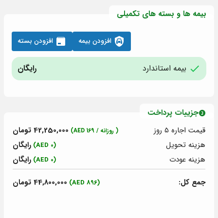
بیمه ها و بسته های تکمیلی
افزودن بیمه
افزودن بسته
بیمه استاندارد
رایگان
جزییات پرداخت
قیمت اجاره 5
روز
42,250,000 تومان
( روزانه /
169
AED)
هزینه تحویل
رایگان
(0 AED)
هزینه عودت
رایگان
(0 AED)
جمع کل:
44,800,000 تومان
(896 AED)