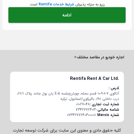
رزرو به منزله پذیرش
شرایط خدمات Rentifa
است.
ادامه
اجاره خودرو در مقاصد مختلف
+
Rentifa Rent A Car Ltd.
آدرس
آتاکوی ۷-۸-۹-۱۰ قسم محله، چوبان‌چشمه E-5 یان یول جاده، پلاک ۲۲/۱،
درب داخلی ۱۹۸، باکیرکوی/استانبول، ترکیه
شماره ثبت تجاری
01027048
شناسه مالیاتی
7342772403
شماره Mersis
0734277240300001
کلیه حقوق مادی و معنوی این سایت برای شرکت توسعه تجارت