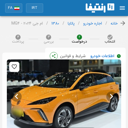
FA
IRT
خانه
/
اجاره خودرو
/
پاتایا
/
1380
/
ام جی MG4 - 2024
4
3
2
انتخاب
درخواست
بررسی
پرداخت
اطلاعات خودرو
شرایط و قوانین