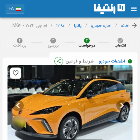
FA
خانه
/
اجاره خودرو
/
پاتایا
/
1380
/
ام جی MG4 - 2024
4
3
2
انتخاب
درخواست
بررسی
پرداخت
اطلاعات خودرو
شرایط و قوانین