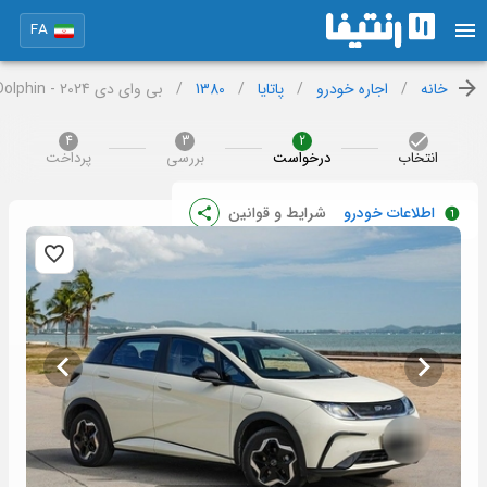
FA
خانه
/
اجاره خودرو
/
پاتایا
/
1380
/
بی وای دی Dolphin - 2024
4
3
2
انتخاب
درخواست
بررسی
پرداخت
اطلاعات خودرو
شرایط و قوانین