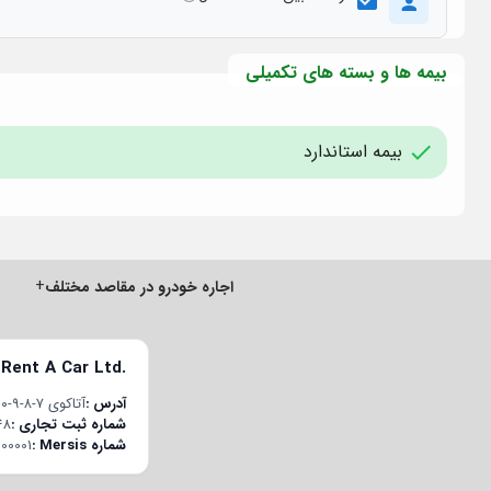
بیمه ها و بسته های تکمیلی
بیمه استاندارد
+
اجاره خودرو در مقاصد مختلف
 Rent A Car Ltd.
آدرس
آتاکوی ۷-۸-۹-۱۰ قسم محله، چوبان‌چشمه E-5 یان یول جاده، پلاک ۲۲/۱، درب داخلی ۱۹۸، باکیرکوی/استانبول، ترکیه
شماره ثبت تجاری
48
شماره Mersis
00001