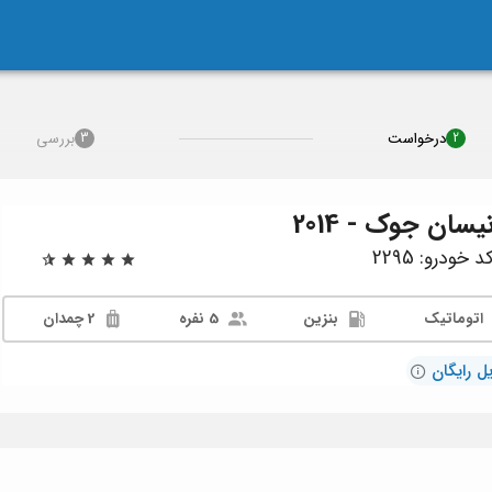
درخواست
بررسی
3
2
یسان جوک - 2014
خودرو: 2295
اتوماتیک
بنزین
5 نفره
2 چمدان
ل رایگان