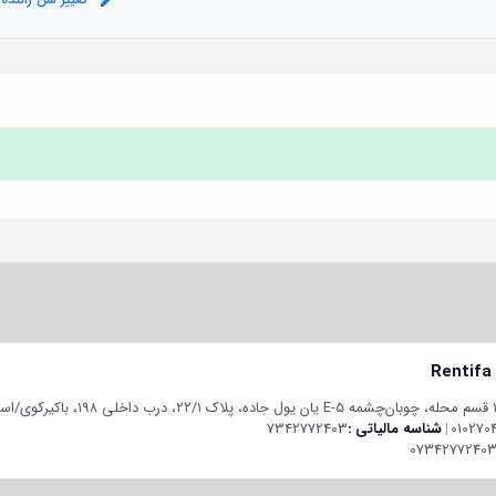
Rentifa
010270
|
شناسه مالیاتی
7342772403
07342772403