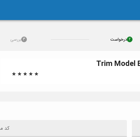
درخواست
بررسی
3
2
Trim
Model
کد م