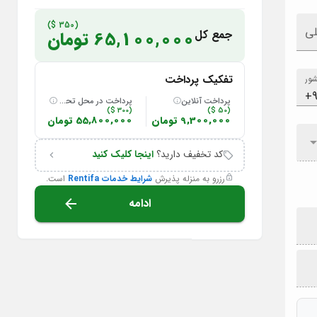
(350 $)
لی
جمع کل
65,100,000 تومان
تفکیک پرداخت
ور
پرداخت آنلاین
پرداخت در محل تحویل
(300 $)
(50 $)
9,300,000 تومان
55,800,000 تومان
کد تخفیف دارید؟
اینجا کلیک کنید
رزرو به منزله پذیرش
شرایط خدمات Rentifa
است.
ادامه