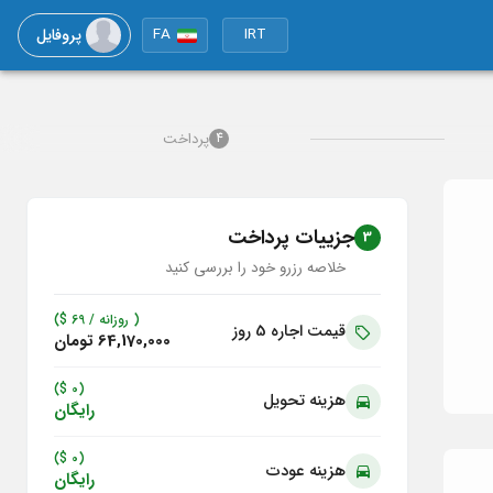
پروفایل
FA
IRT
پرداخت
4
جزییات پرداخت
3
خلاصه رزرو خود را بررسی کنید
( روزانه /
69
$)
قیمت اجاره 5
روز
64,170,000 تومان
(0 $)
هزینه تحویل
رایگان
(0 $)
هزینه عودت
رایگان