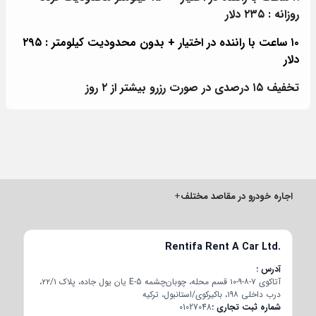
روزانه : ۲۳۵ دلار
۱۰ ساعت با راننده در اختیار + بدون محدودیت کیلومتر : ۲۹۵
دلار
تخفیف ۱۵ درصدی در صورت رزرو بیشتر از ۲ روز
اجاره خودرو در مقاصد مختلف
+
Rentifa Rent A Car Ltd.
آدرس
آتاکوی ۷-۸-۹-۱۰ قسم محله، چوبان‌چشمه E-5 یان یول جاده، پلاک ۲۲/۱،
درب داخلی ۱۹۸، باکیرکوی/استانبول، ترکیه
شماره ثبت تجاری
01027048