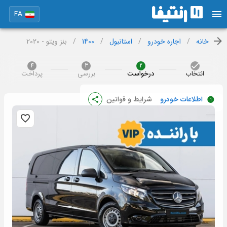
FA
خانه
/
اجاره خودرو
/
استانبول
/
1400
/
بنز ویتو - 2020
4
3
2
انتخاب
درخواست
بررسی
پرداخت
اطلاعات خودرو
شرایط و قوانین