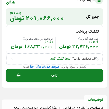
هزینه عودت
رایگان
(1,081 $)
جمع کل
201,066,000 تومان
تفکیک پرداخت
پرداخت آنلاین
پرداخت در محل تحویل
(905 $)
(176 $)
32,736,000 تومان
168,330,000 تومان
کد تخفیف دارید؟
اینجا کلیک کنید
رزرو به منزله پذیرش
شرایط خدمات Rentifa
است.
ادامه
توضیحات
۸ ساعت با راننده در اختیار + ۱۵۰ کیلومتر محدودیت تردد