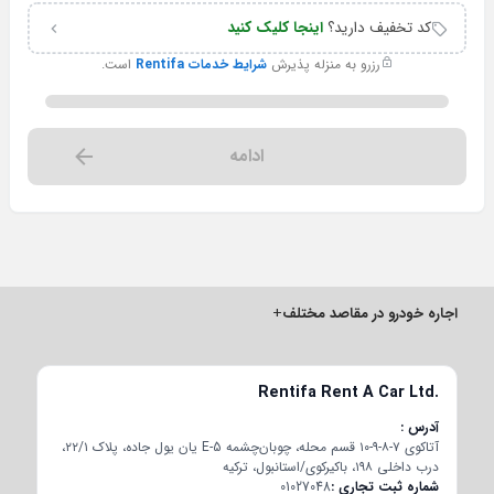
کد تخفیف دارید؟
اینجا کلیک کنید
رزرو به منزله پذیرش
شرایط خدمات Rentifa
است.
ادامه
اجاره خودرو در مقاصد مختلف
+
Rentifa Rent A Car Ltd.
آدرس
آتاکوی ۷-۸-۹-۱۰ قسم محله، چوبان‌چشمه E-5 یان یول جاده، پلاک ۲۲/۱،
درب داخلی ۱۹۸، باکیرکوی/استانبول، ترکیه
شماره ثبت تجاری
01027048