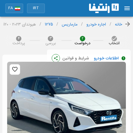
FA
IRT
خانه
/
اجاره خودرو
/
مارماریس
/
1275
/
هیوندای i20 - 2023
4
3
2
انتخاب
درخواست
بررسی
پرداخت
اطلاعات خودرو
شرایط و قوانین