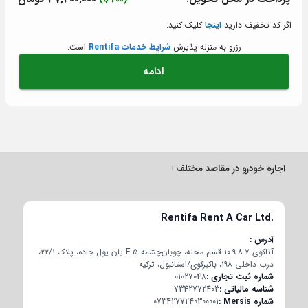
(200 $)
اگر کد تخفیف دارید
اینجا
کلیک کنید.
رزرو به منزله پذیرش
شرایط خدمات Rentifa
است.
ادامه
اجاره خودرو در مقاصد مختلف
+
Rentifa Rent A Car Ltd.
آدرس
آتاکوی ۷-۸-۹-۱۰ قسم محله، چوبان‌چشمه E-5 یان یول جاده، پلاک ۲۲/۱،
درب داخلی ۱۹۸، باکیرکوی/استانبول، ترکیه
شماره ثبت تجاری
01027048
شناسه مالیاتی
7342772403
شماره Mersis
0734277240300001