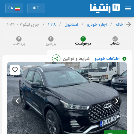
FA
IRT
خانه
/
اجاره خودرو
/
استانبول
/
1138
/
چری تیگو 7 - 2024
4
3
2
انتخاب
درخواست
بررسی
پرداخت
اطلاعات خودرو
شرایط و قوانین