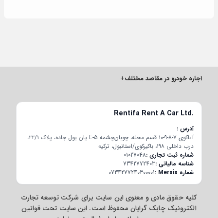
اجاره خودرو در مقاصد مختلف
+
Rentifa Rent A Car Ltd.
آدرس
آتاکوی ۷-۸-۹-۱۰ قسم محله، چوبان‌چشمه E-5 یان یول جاده، پلاک ۲۲/۱،
درب داخلی ۱۹۸، باکیرکوی/استانبول، ترکیه
شماره ثبت تجاری
01027048
شناسه مالیاتی
7342772403
شماره Mersis
0734277240300001
کلیه حقوق مادی و معنوی این سایت برای شرکت توسعه تجارت
الکترونیک چابک گرایان محفوظ است. این سایت تحت قوانین