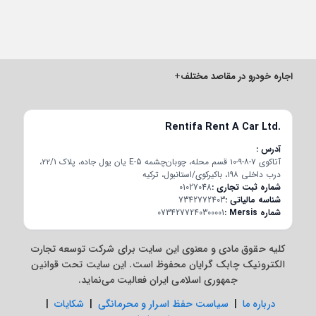
اجاره خودرو در مقاصد مختلف
+
Rentifa Rent A Car Ltd.
آدرس
آتاکوی ۷-۸-۹-۱۰ قسم محله، چوبان‌چشمه E-5 یان یول جاده، پلاک ۲۲/۱،
درب داخلی ۱۹۸، باکیرکوی/استانبول، ترکیه
شماره ثبت تجاری
01027048
شناسه مالیاتی
7342772403
شماره Mersis
0734277240300001
کلیه حقوق مادی و معنوی این سایت برای شرکت توسعه تجارت
الکترونیک چابک گرایان محفوظ است. این سایت تحت قوانین
جمهوری اسلامی ایران فعالیت می‌نماید.
درباره ما
|
سیاست حفظ اسرار و محرمانگی
|
شکایات
|