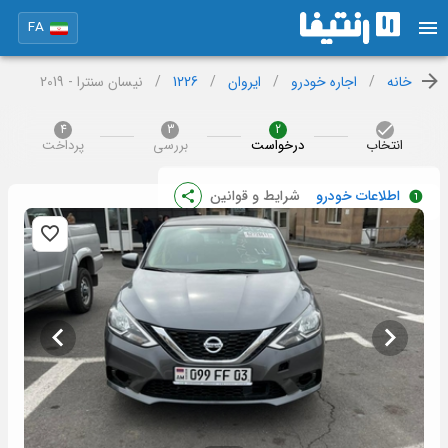
FA
خانه
/
اجاره خودرو
/
ایروان
/
1226
/
نیسان سنترا - 2019
4
3
2
انتخاب
درخواست
بررسی
پرداخت
اطلاعات خودرو
شرایط و قوانین