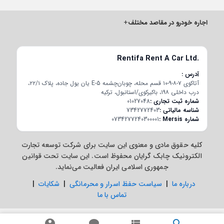
اجاره خودرو در مقاصد مختلف
+
Rentifa Rent A Car Ltd.
آدرس
آتاکوی ۷-۸-۹-۱۰ قسم محله، چوبان‌چشمه E-5 یان یول جاده، پلاک ۲۲/۱،
درب داخلی ۱۹۸، باکیرکوی/استانبول، ترکیه
شماره ثبت تجاری
01027048
شناسه مالیاتی
7342772403
شماره Mersis
0734277240300001
کلیه حقوق مادی و معنوی این سایت برای شرکت توسعه تجارت
الکترونیک چابک گرایان محفوظ است. این سایت تحت قوانین
جمهوری اسلامی ایران فعالیت می‌نماید.
درباره ما
|
سیاست حفظ اسرار و محرمانگی
|
شکایات
|
تماس با ما