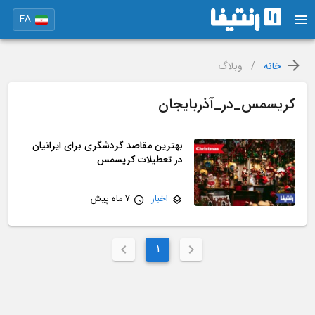
FA
خانه
/
وبلاگ
کریسمس_در_آذربایجان
بهترین مقاصد گردشگری برای ایرانیان
در تعطیلات کریسمس
اخبار
7 ماه پیش
1