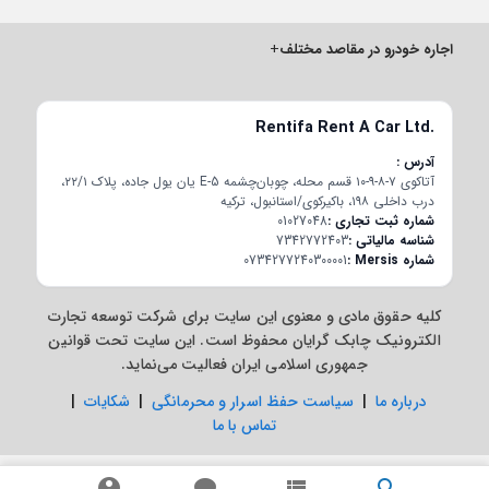
اجاره خودرو در مقاصد مختلف
+
Rentifa Rent A Car Ltd.
آدرس
آتاکوی ۷-۸-۹-۱۰ قسم محله، چوبان‌چشمه E-5 یان یول جاده، پلاک ۲۲/۱،
درب داخلی ۱۹۸، باکیرکوی/استانبول، ترکیه
شماره ثبت تجاری
01027048
شناسه مالیاتی
7342772403
شماره Mersis
0734277240300001
کلیه حقوق مادی و معنوی این سایت برای شرکت توسعه تجارت
الکترونیک چابک گرایان محفوظ است. این سایت تحت قوانین
جمهوری اسلامی ایران فعالیت می‌نماید.
درباره ما
|
سیاست حفظ اسرار و محرمانگی
|
شکایات
|
تماس با ما