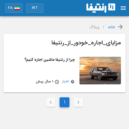
FA
IRT
خانه
/
وبلاگ
مزایای_اجاره_خودور_از_رنتیفا
چرا از رنتیفا ماشین اجاره کنیم؟
اخبار
1 سال پیش
1