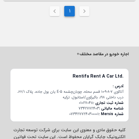
1
اجاره خودرو در مقاصد مختلف
+
Rentifa Rent A Car Ltd.
آدرس
آتاکوی ۷-۸-۹-۱۰ قسم محله، چوبان‌چشمه E-5 یان یول جاده، پلاک ۲۲/۱،
درب داخلی ۱۹۸، باکیرکوی/استانبول، ترکیه
شماره ثبت تجاری
01027048
شناسه مالیاتی
7342772403
شماره Mersis
0734277240300001
کلیه حقوق مادی و معنوی این سایت برای شرکت توسعه تجارت
الکترونیک چابک گرایان محفوظ است. این سایت تحت قوانین